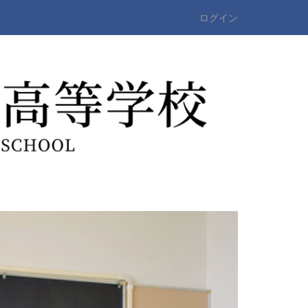
ログイン
n
e
x
t