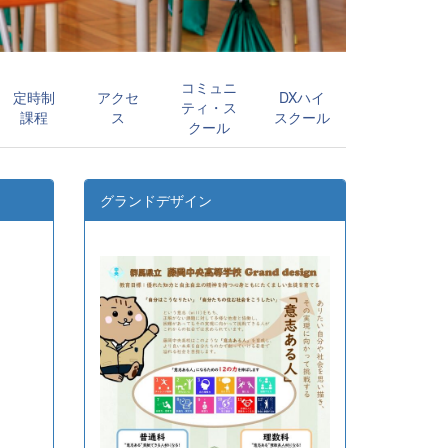
コミュニ
定時制
アクセ
DXハイ
ティ・ス
課程
ス
スクール
クール
グランドデザイン