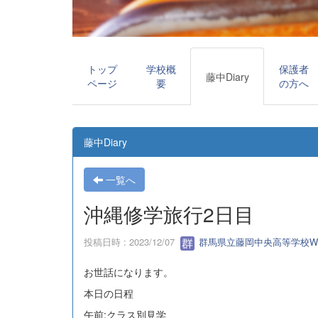
トップ
学校概
保護者
藤中Diary
ページ
要
の方へ
藤中Diary
一覧へ
沖縄修学旅行2日目
投稿日時 : 2023/12/07
群馬県立藤岡中央高等学校W
お世話になります。
本日の日程
午前:クラス別見学