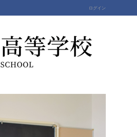
ログイン
n
e
x
t