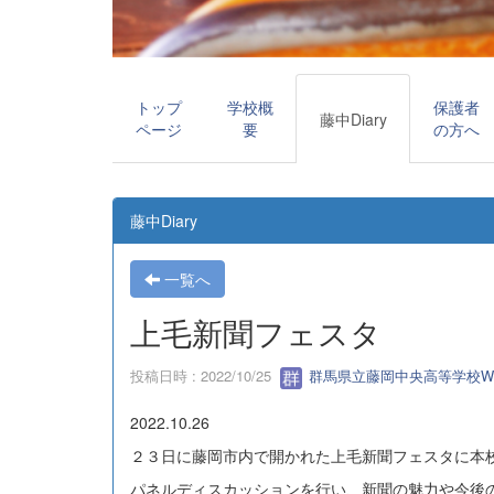
トップ
学校概
保護者
藤中Diary
ページ
要
の方へ
藤中Diary
一覧へ
上毛新聞フェスタ
投稿日時 : 2022/10/25
群馬県立藤岡中央高等学校W
2022.10.26
２３日に藤岡市内で開かれた上毛新聞フェスタに本
パネルディスカッションを行い、新聞の魅力や今後