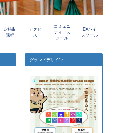
コミュニ
定時制
アクセ
DXハイ
ティ・ス
課程
ス
スクール
クール
グランドデザイン