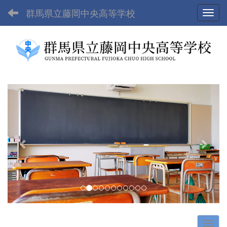
群馬県立藤岡中央高等学校
Toggl
p
n
r
e
e
x
v
t
i
o
u
s