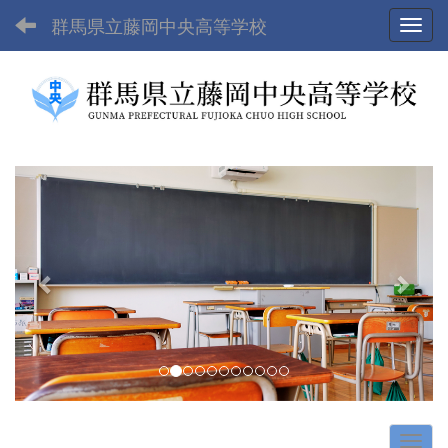
群馬県立藤岡中央高等学校
Toggl
p
n
r
e
e
x
v
t
i
o
u
s