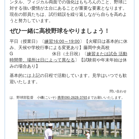
ンタル、フィジカル両面での強化はもちろんのこと、野球に
対する強い愛情が土台にあることが重要な要素となります。
現在の部員たちは、試行錯誤を繰り返しながら自らを高めよ
うと努力しています。
ぜひ一緒に高校野球をやりましょう！
平日（授業日）〔
練習16:00～19:00
〕【火曜日は基本的に休
み、天候や学校行事による変更あり】藤岡中央高校
G 休日（土日祝）〔
練習または試合 活動
時間帯、場所は日によって異なる
〕【試験前や年末年始は休
みの場合あり】
基本的には上記の日程で活動しています。見学はいつでも歓
迎いたします。
問い合わせ
は、野球部監督 小磯(こいそ)
携帯090-2628-3765
までお願いいたします。