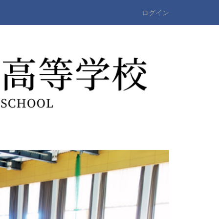
ログイン
n
e
x
t