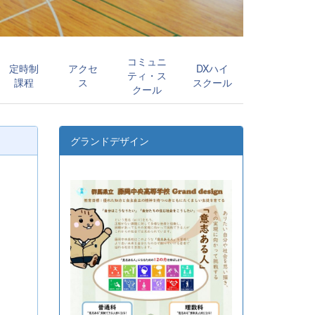
コミュニ
定時制
アクセ
DXハイ
ティ・ス
課程
ス
スクール
クール
グランドデザイン