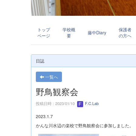
トップ
学校概
保護者
藤中Diary
ページ
要
の方へ
日誌
一覧へ
野鳥観察会
投稿日時 : 2023/01/10
F.C.Lab
2023.1.7
かんな川水辺の楽校で野鳥観察会に参加しました。