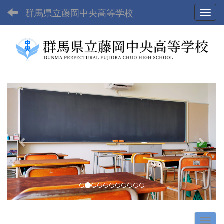
群馬県立藤岡中央高等学校
Toggl
p
n
r
e
e
x
v
t
i
o
u
s