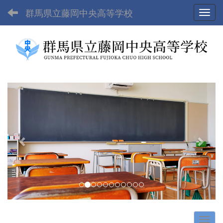
群馬県立藤岡中央高等学校
Toggl
p
n
r
e
e
x
v
t
i
o
u
s