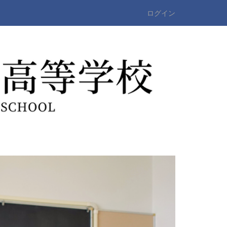
ログイン
n
e
x
t