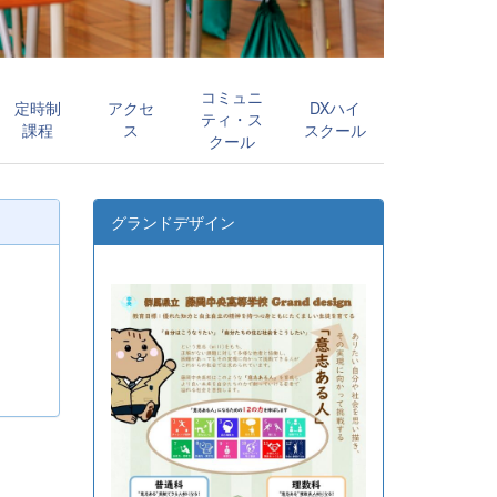
コミュニ
定時制
アクセ
DXハイ
ティ・ス
課程
ス
スクール
クール
グランドデザイン