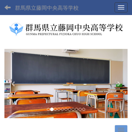
群馬県立藤岡中央高等学校
Toggl
p
n
r
e
e
x
v
t
i
o
u
s