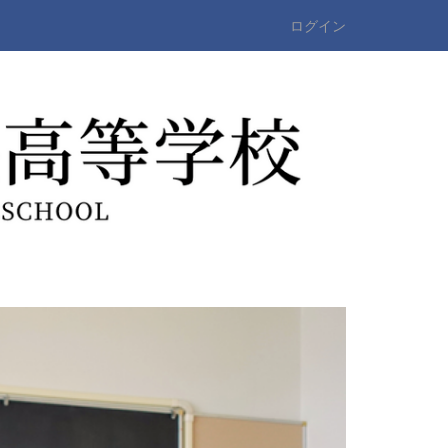
ログイン
n
e
x
t