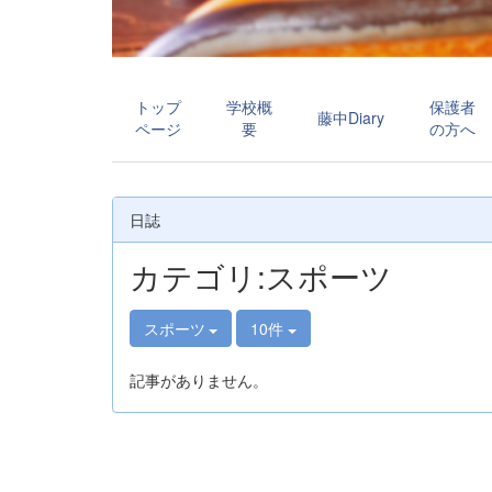
トップ
学校概
保護者
藤中Diary
ページ
要
の方へ
日誌
カテゴリ:スポーツ
スポーツ
10件
記事がありません。