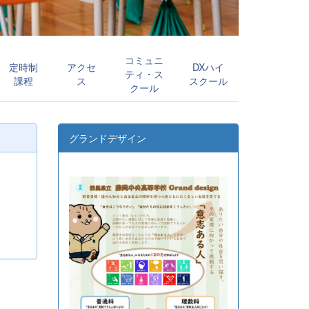
コミュニ
定時制
アクセ
DXハイ
ティ・ス
課程
ス
スクール
クール
グランドデザイン