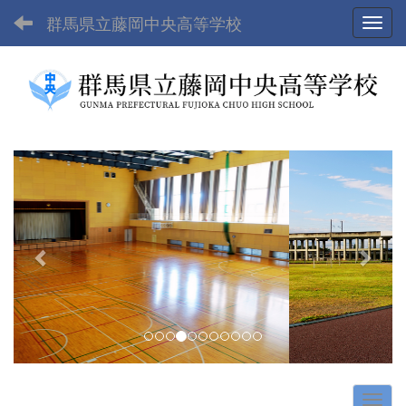
群馬県立藤岡中央高等学校
Toggl
p
n
r
e
e
x
v
t
i
o
u
s