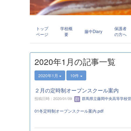
トップ
学校概
保護者
藤中Diary
ページ
要
の方へ
2020年1月の記事一覧
2020年1月
10件
２月の定時制オープンスクール案内
投稿日時 : 2020/01/09
群馬県立藤岡中央高等学校
01冬定時制オープンスクール案内.pdf