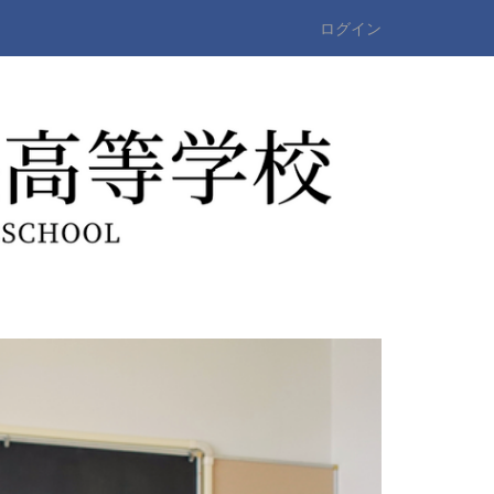
ログイン
n
e
x
t