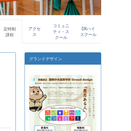
コミュニ
アクセ
DXハイ
定時制
ティ・ス
ス
スクール
課程
クール
グランドデザイン