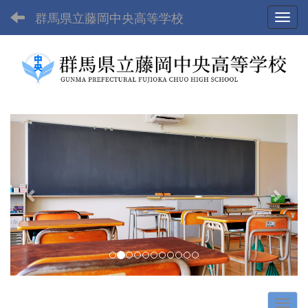
群馬県立藤岡中央高等学校
Toggl
p
n
r
e
e
x
v
t
i
o
u
s