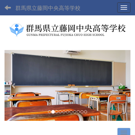
群馬県立藤岡中央高等学校
Toggl
p
n
r
e
e
x
v
t
i
o
u
s