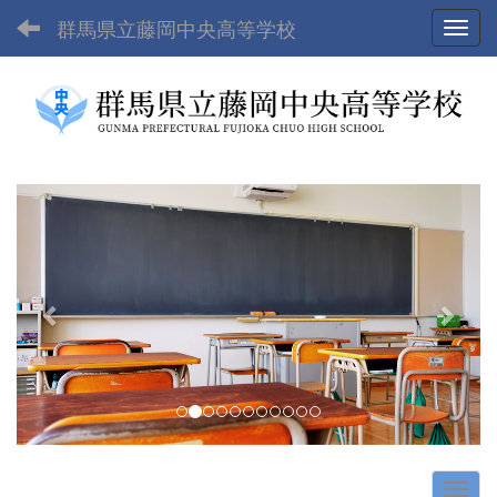
群馬県立藤岡中央高等学校
Toggl
p
n
r
e
e
x
v
t
i
o
u
s