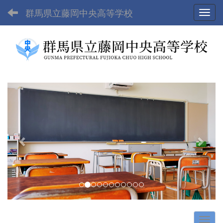
群馬県立藤岡中央高等学校
Toggl
p
n
r
e
e
x
v
t
i
o
u
s