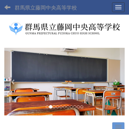
群馬県立藤岡中央高等学校
Toggl
p
n
r
e
e
x
v
t
i
o
u
s