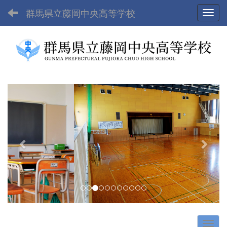
群馬県立藤岡中央高等学校
Toggl
p
n
r
e
e
x
v
t
i
o
u
s