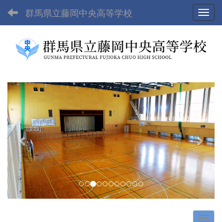
群馬県立藤岡中央高等学校
Toggl
p
n
r
e
e
x
v
t
i
o
u
s