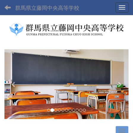
群馬県立藤岡中央高等学校
Toggl
p
n
r
e
e
x
v
t
i
o
u
s