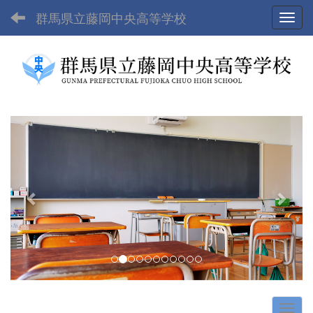
群馬県立藤岡中央高等学校
Toggl
p
n
r
e
e
x
v
t
i
o
u
s