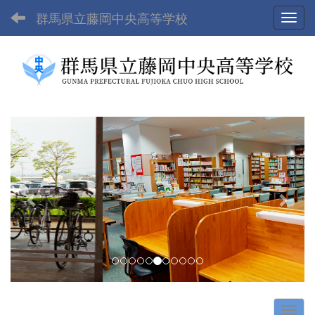
群馬県立藤岡中央高等学校
Toggl
p
n
r
e
e
x
v
t
i
o
u
s