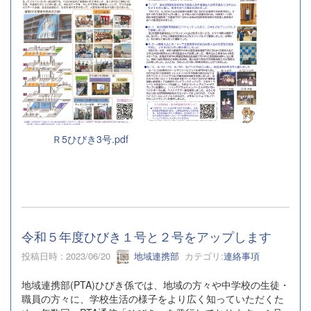
Ｒ5ひびき3号.pdf
令和５年度ひびき１号と２号をアップします
投稿日時 : 2023/06/20
地域連携部
カテゴリ:
連絡事項
地域連携部(PTA)ひびき係では、地域の方々や中学校の生徒・
職員の方々に、学校生活の様子をより広く知っていただくた