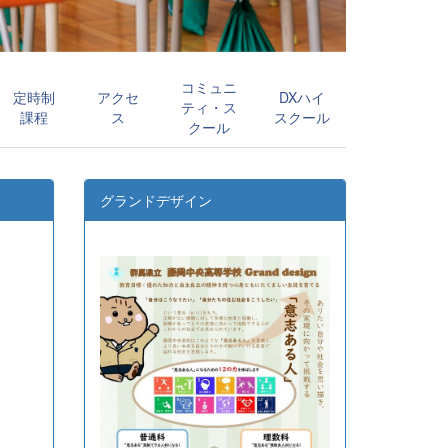
コミュニ
定時制
アクセ
DXハイ
ティ・ス
課程
ス
スクール
クール
グランドデザイン