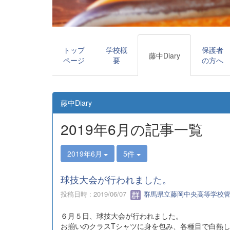
トップ
学校概
保護者
藤中Diary
ページ
要
の方へ
藤中Diary
2019年6月の記事一覧
2019年6月
5件
球技大会が行われました。
投稿日時 : 2019/06/07
群馬県立藤岡中央高等学校
６月５日、球技大会が行われました。
お揃いのクラスTシャツに身を包み、各種目で白熱