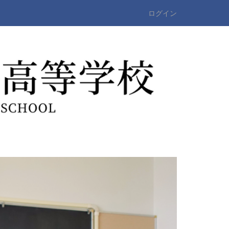
ログイン
n
e
x
t