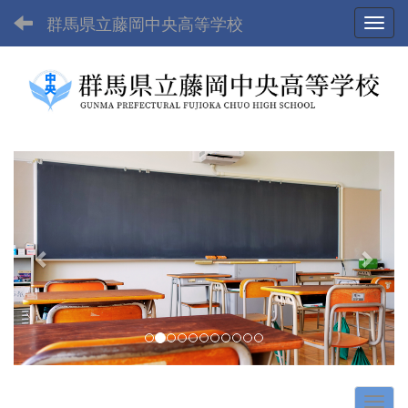
群馬県立藤岡中央高等学校
Toggl
p
n
r
e
e
x
v
t
i
o
u
s