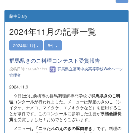
藤中Diary
2024年11月の記事一覧
2024年11月
5件
群馬県きのこ料理コンテスト受賞報告
投稿日時 : 2024/11/11
群馬県立藤岡中央高等学校Webページ
管理者
2024.11.9
９日(土)に前橋市の群馬調理師専門学校で
群馬県きのこ料
理コンクール
が行われました。メニューは県産のきのこ（シ
イタケ、ナメコ、マイタケ、エノキタケなど）を使用するこ
とが条件です。このコンクールに参加した生徒が
県議会議長
賞
を受賞しました！おめでとうございます。
メニューは
「ニラたれのえのきの豚肉巻き」
です。料理の