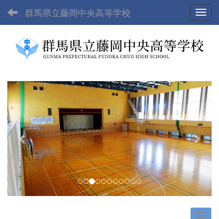
群馬県立藤岡中央高等学校
Toggl
p
n
r
e
e
x
v
t
i
o
u
s