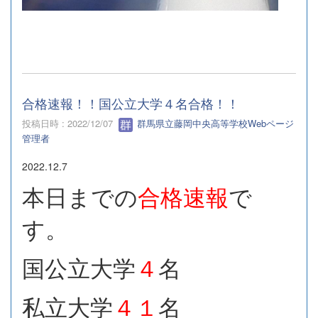
合格速報！！国公立大学４名合格！！
投稿日時 : 2022/12/07
群馬県立藤岡中央高等学校Webページ
管理者
2022.12.7
本日までの
合格速報
で
す。
国公立大学
４
名
私立大学
４１
名