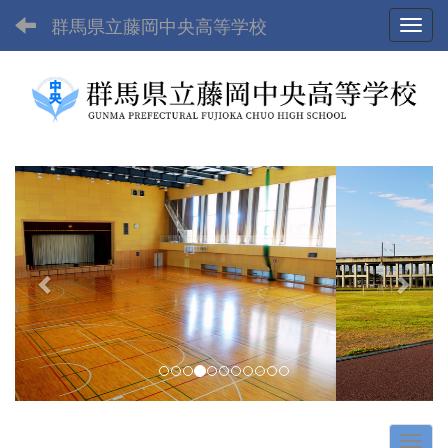
群馬県立藤岡中央高等学校
Toggl
p
n
r
e
e
x
v
t
i
o
u
s