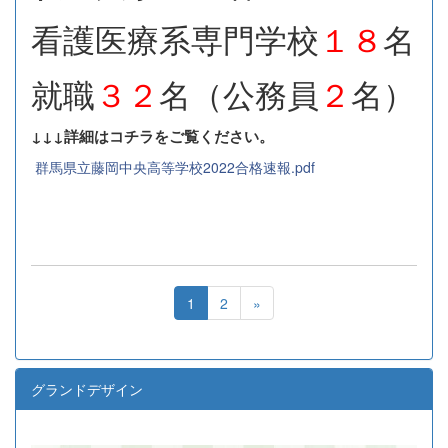
看護医療系専門学校
１８
名
就職
３２
名（公務員
２
名）
↓↓↓詳細はコチラをご覧ください。
群馬県立藤岡中央高等学校2022合格速報.pdf
1
2
»
グランドデザイン