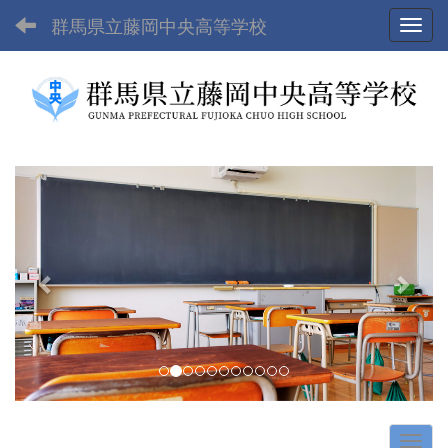
群馬県立藤岡中央高等学校
Toggl
p
n
r
e
e
x
v
t
i
o
u
s