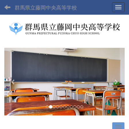
群馬県立藤岡中央高等学校
Toggl
p
n
r
e
e
x
v
t
i
o
u
s