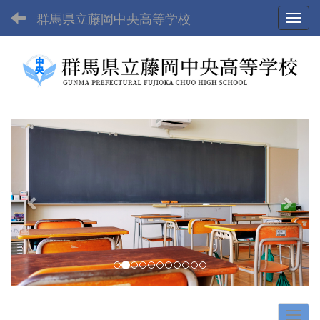
群馬県立藤岡中央高等学校
Toggl
p
n
r
e
e
x
v
t
i
o
u
s