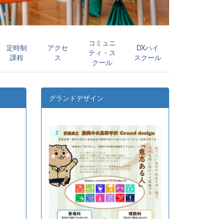
コミュニ
定時制
アクセ
DXハイ
ティ・ス
課程
ス
スクール
クール
グランドデザイン