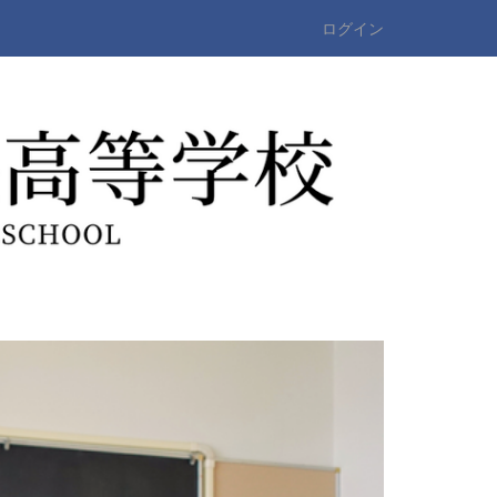
ログイン
n
e
x
t