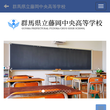
群馬県立藤岡中央高等学校
Toggl
p
n
r
e
e
x
v
t
i
o
u
s