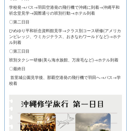
学校発→バス→羽田空港発の飛行機で沖縄に到着→沖縄平和
祈念堂見学→国際通りの班別行動→ホテル到着
〇第二日目
ひめゆり平和祈念資料館見学→クラス別コース研修(アメリカ
ンビレッジ、ウミカジテラス、おきなわワールドなど)→ホテ
ル到着
〇第三日目
班別タクシー研修(美ら海水族館、万座毛など)→ホテル到着
〇最終日
首里城公園見学後、那覇空港発の飛行機で羽田へ→バス→学
校着