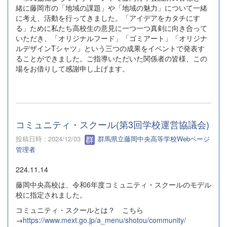
緒に藤岡市の「地域の課題」や「地域の魅力」について一緒
に考え、活動を行ってきました。「アイデアをカタチにす
る」ために私たち高校生の意見に一つ一つ真剣に向き合って
いただき、「オリジナルフード」「ゴミアート」「オリジナ
ルデザインTシャツ」という三つの成果をイベントで発表す
ることができました。ご指導いただいた関係者の皆様、この
場をお借りして感謝申し上げます。
コミュニティ・スクール(第3回学校運営協議会)
投稿日時 : 2024/12/03
群馬県立藤岡中央高等学校Webページ
管理者
224.11.14
藤岡中央高校は、令和6年度コミュニティ・スクールのモデル
校に指定されました。
コミュニティ・スクールとは？ こちら
→
https://www.mext.go.jp/a_menu/shotou/community/