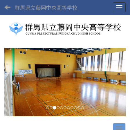
群馬県立藤岡中央高等学校
Toggl
p
n
r
e
e
x
v
t
i
o
u
s